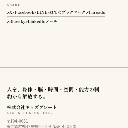
SHARE
X
Facebook
LINE
はてなブックマーク
Threads
↗
↗
↗
↗
↗
Bluesky
LinkedIn
メール
↗
↗
人を、身体・脳・時間・空間・能力の制
約から解放する。
株式会社キッズプレート
KID'S PLATES INC.
〒104-0061
東京都中央区銀座1-12-4 N&E BLD.6階