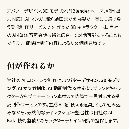
アバターデザイン、3D モデリング（Blender ベース、VRM 出
力対応）、AI マンガ、紹介動画までを内製で一貫して請け負
う受託制作サービスです。作った 3D キャラクターは、自社
の AI-Kata 音声会話技術と統合して対話可能にすることも
できます。価格は制作内容によるため個別見積です。
何が作れるか
弊社の AI コンテンツ制作は、
アバターデザイン
、
3D モデリ
ング
、
AI マンガ制作
、
AI 動画制作
を中心に、ブランドキャラ
クターからプロモーション素材まで内製で一貫対応する受
託制作サービスです。生成 AI を「使える道具」として組み込
みながら、最終的なディレクション・整合性は自社の AI-
Kata 技術蓄積とキャラクターデザイン研究で担保します。