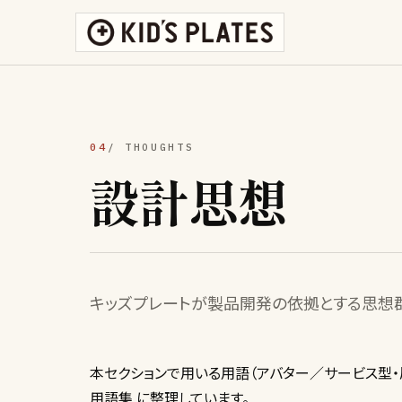
04
/ THOUGHTS
設計思想
キッズプレートが製品開発の依拠とする思想群
本セクションで用いる用語（アバター／サービス型・
用語集
に整理しています。