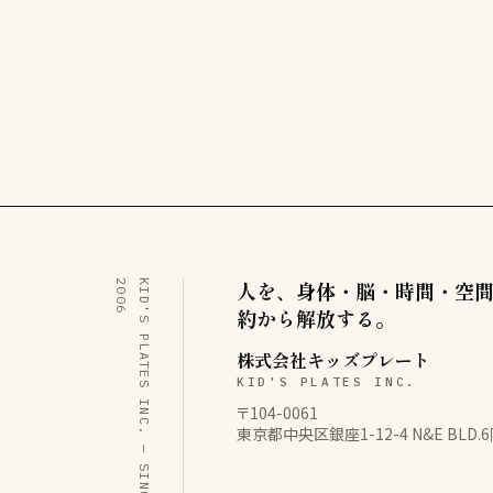
人を、身体・脳・時間・空
6
K
I
D
'
S
P
L
A
T
E
S
I
N
C
.
—
S
I
N
C
E
2
0
0
約から解放する。
株式会社キッズプレート
KID'S PLATES INC.
〒104-0061
東京都中央区銀座1-12-4 N&E BLD.